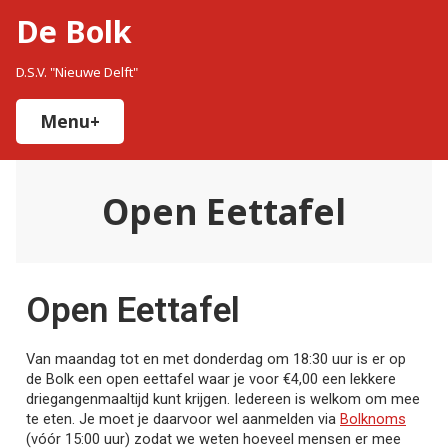
De Bolk
D.S.V. "Nieuwe Delft"
Menu
+
uitgeklapt
ingeklapt
Open Eettafel
Open Eettafel
Van maandag tot en met donderdag om 18:30 uur is er op
de Bolk een open eettafel waar je voor €4,00 een lekkere
driegangenmaaltijd kunt krijgen. Iedereen is welkom om mee
te eten. Je moet je daarvoor wel aanmelden via
Bolknoms
(vóór 15:00 uur) zodat we weten hoeveel mensen er mee